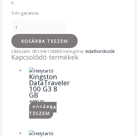
n
5 év garancia.
KOSÁRBA TESZEM
Cikkszám:
0b134e128889
Kategória:
Adathordozók
Kapcsolódó termékek
Kingston
DataTraveler
100 G3 8
GB
4490
Ft
KOSÁRBA
TESZEM