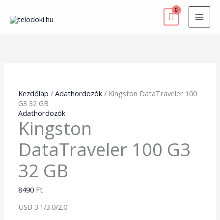
Skip
to
content
Kingston
DataTraveler
100
G3
32
GB
Kezdőlap
/
Adathordozók
/ Kingston DataTraveler 100
mennyiség
G3 32 GB
Adathordozók
Kingston
DataTraveler 100 G3
32 GB
8490
Ft
USB 3.1/3.0/2.0