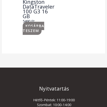
Kingston
DataTraveler
100 G3 16
GB
5490
Ft
KOSÁRBA
TESZEM
Nyitvatartás
Hétfő-Péntek: 11:00-19:00
Szombat: 10:00-14:00