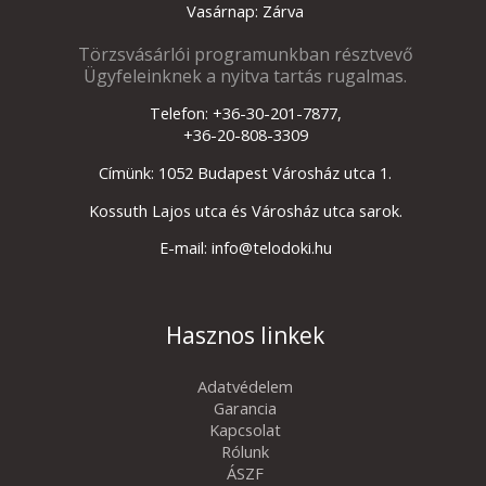
Vasárnap: Zárva
Törzsvásárlói programunkban résztvevő
Ügyfeleinknek a nyitva tartás rugalmas.
Telefon: +36-30-201-7877,
+36-20-808-3309
Címünk: 1052 Budapest Városház utca 1.
Kossuth Lajos utca és Városház utca sarok.
E-mail: info@telodoki.hu
Hasznos linkek
Adatvédelem
Garancia
Kapcsolat
Rólunk
ÁSZF