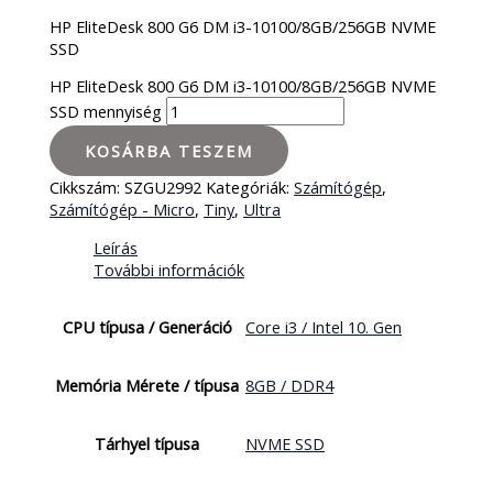
HP EliteDesk 800 G6 DM i3-10100/8GB/256GB NVME
SSD
HP EliteDesk 800 G6 DM i3-10100/8GB/256GB NVME
SSD mennyiség
KOSÁRBA TESZEM
Cikkszám:
SZGU2992
Kategóriák:
Számítógép
,
Számítógép - Micro
,
Tiny
,
Ultra
Leírás
További információk
CPU típusa / Generáció
Core i3 / Intel 10. Gen
Memória Mérete / típusa
8GB / DDR4
Tárhyel típusa
NVME SSD