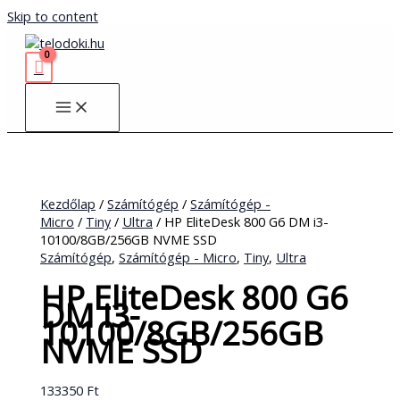
Skip to content
Kezdőlap
/
Számítógép
/
Számítógép -
Micro
/
Tiny
/
Ultra
/ HP EliteDesk 800 G6 DM i3-
10100/8GB/256GB NVME SSD
Számítógép
,
Számítógép - Micro
,
Tiny
,
Ultra
HP EliteDesk 800 G6
DM i3-
10100/8GB/256GB
NVME SSD
133350
Ft