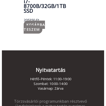
i7-
8700B/32GB/1TB
SSD
205350
Ft
KOSÁRBA
TESZEM
Nyitvatartás
Hétfő-Péntek: 11:00-19:00
Szombat: 10:00-14:00
Vasárnap: Zárva
Törzsvásárlói programunkban résztvevő
Ügyfeleinknek a nyitva tartás rugalmas.