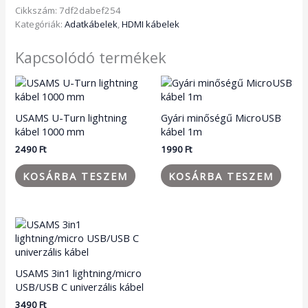
Cikkszám:
7df2dabef254
Kategóriák:
Adatkábelek
,
HDMI kábelek
Kapcsolódó termékek
USAMS U-Turn lightning
Gyári minőségű MicroUSB
kábel 1000 mm
kábel 1m
2490
Ft
1990
Ft
KOSÁRBA TESZEM
KOSÁRBA TESZEM
USAMS 3in1 lightning/micro
USB/USB C univerzális kábel
3490
Ft