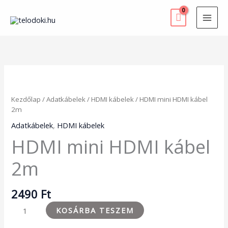
Skip
to
content
HDMI
mini
HDMI
Kezdőlap
/
Adatkábelek
/
HDMI kábelek
/ HDMI mini HDMI kábel
kábel
2m
2m
mennyiség
Adatkábelek
,
HDMI kábelek
HDMI mini HDMI kábel
2m
2490
Ft
KOSÁRBA TESZEM