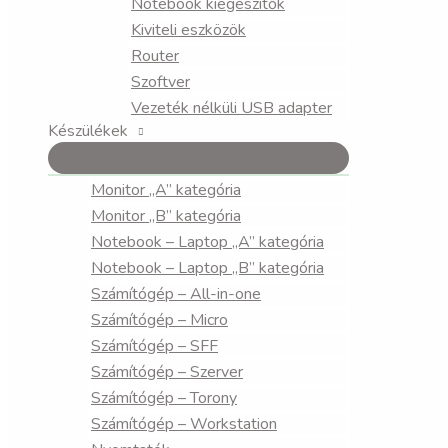
Notebook kiegészítők
Kiviteli eszközök
Router
Szoftver
Vezeték nélküli USB adapter
Készülékek
Monitor „A” kategória
Monitor „B” kategória
Notebook – Laptop „A” kategória
Notebook – Laptop „B” kategória
Számítógép – All-in-one
Számítógép – Micro
Számítógép – SFF
Számítógép – Szerver
Számítógép – Torony
Számítógép – Workstation