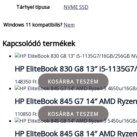
Tárhyel típusa
NVME SSD
Windows 11 kompatibilis?
Nem
Kapcsolódó termékek
HP EliteBook 830 G8 13″ i5-1135
148350
Ft
KOSÁRBA TESZEM
HP EliteBook 845 G7 14″ AMD Ryz
110850
Ft
KOSÁRBA TESZEM
HP EliteBook 845 G8 14″ AMD Ryz