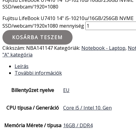
SSD/webcam/1920×1080
Fujitsu LifeBook U7410 14" i5-10210u/16GB/256GB NVME
SSD/webcam/1920x1080 mennyiség
KOSÁRBA TESZEM
Cikkszám:
NBA141147
Kategóriák:
Notebook - Laptop
,
Not
"A" kategória
Leírás
További információk
Billentyűzet nyelve
EU
CPU típusa / Generáció
Core i5 / Intel 10. Gen
Memória Mérete / típusa
16GB / DDR4