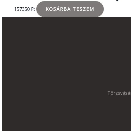
157350
Ft
KOSÁRBA TESZEM
Törzsvásár