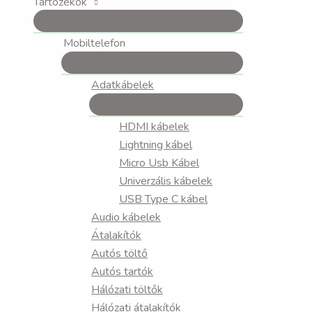
Tartozékok
Mobiltelefon
Adatkábelek
HDMI kábelek
Lightning kábel
Micro Usb Kábel
Univerzális kábelek
USB Type C kábel
Audio kábelek
Átalakítók
Autós töltő
Autós tartók
Hálózati töltők
Hálózati átalakítók