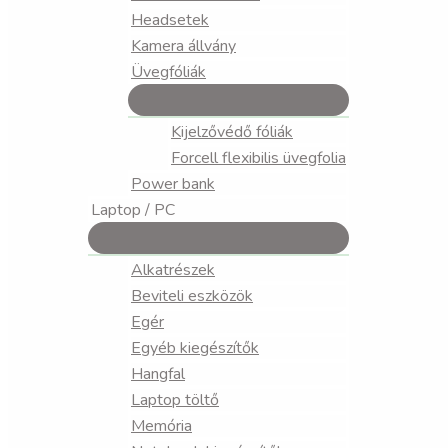
Headsetek
Kamera állvány
Üvegfóliák
Kijelzővédő fóliák
Forcell flexibilis üvegfolia
Power bank
Laptop / PC
Alkatrészek
Beviteli eszközök
Egér
Egyéb kiegészítők
Hangfal
Laptop töltő
Memória