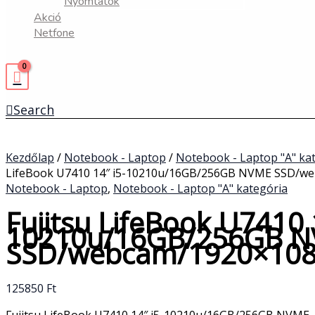
Nyomtatók
Akció
Netfone
Search
Kezdőlap
/
Notebook - Laptop
/
Notebook - Laptop "A" ka
LifeBook U7410 14″ i5-10210u/16GB/256GB NVME SSD/w
Notebook - Laptop
,
Notebook - Laptop "A" kategória
Fujitsu LifeBook U7410 
10210u/16GB/256GB 
SSD/webcam/1920×10
125850
Ft
Fujitsu LifeBook U7410 14″ i5-10210u/16GB/256GB NVME