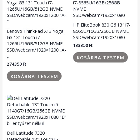
HP EliteBook 830 G6 13″ i7-
Lenovo ThinkPad X13 Yoga
8565U/16GB/256GB NVME
G3 13″ Touch i7-
SSD/webcam/1920×1080
1265U/16GB/512GB NVME
133350
Ft
SSD/webcam/1920×1200 „A-
„
KOSÁRBA TESZEM
274350
Ft
KOSÁRBA TESZEM
Dell Latitude 7320
Detachable 13″ Touch i5-