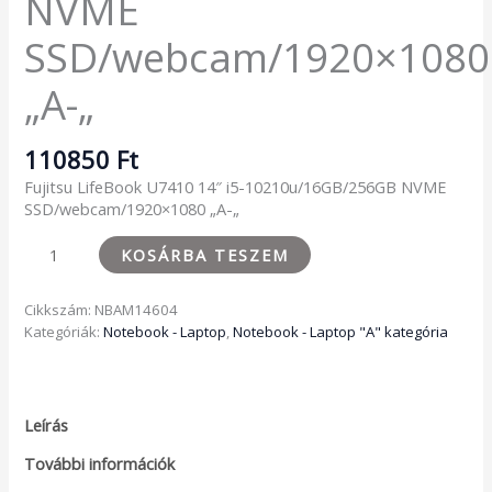
NVME
SSD/webcam/1920×1080
„A-„
110850
Ft
Fujitsu LifeBook U7410 14″ i5-10210u/16GB/256GB NVME
SSD/webcam/1920×1080 „A-„
KOSÁRBA TESZEM
Cikkszám:
NBAM14604
Kategóriák:
Notebook - Laptop
,
Notebook - Laptop "A" kategória
Leírás
További információk