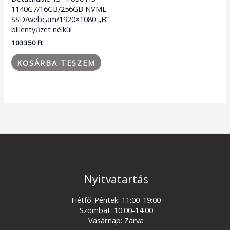
1140G7/16GB/256GB NVME
SSD/webcam/1920×1080 „B”
billentyűzet nélkül
103350
Ft
KOSÁRBA TESZEM
Nyitvatartás
Hétfő-Péntek: 11:00-19:00
Szombat: 10:00-14:00
Vasárnap: Zárva