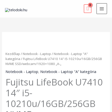
Skip
to
content
Fujitsu
LifeBook
U7410
14"
Kezdőlap
/
Notebook - Laptop
/
Notebook - Laptop "A"
i5-
kategória
/ Fujitsu LifeBook U7410 14″ i5-10210u/16GB/256GB
10210u/16GB/256GB
NVME SSD/webcam/1920×1080 „A-„
NVME
SSD/webcam/1920x1080
Notebook - Laptop
,
Notebook - Laptop "A" kategória
"A-
Fujitsu LifeBook U7410
"
mennyiség
14″ i5-
10210u/16GB/256GB