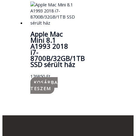
Apple Mac
Mini 8.1
A1993 2018
i7-
8700B/32GB/1TB
SSD sérült ház
176850
Ft
KOSÁRBA
TESZEM