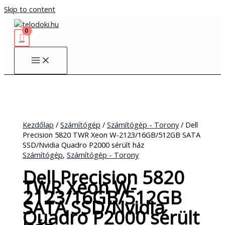
Skip to content
Kezdőlap
/
Számítógép
/
Számítógép - Torony
/ Dell
Precision 5820 TWR Xeon W-2123/16GB/512GB SATA
SSD/Nvidia Quadro P2000 sérült ház
Számítógép
,
Számítógép - Torony
Dell Precision 5820
TWR Xeon W-
2123/16GB/512GB
SATA SSD/Nvidia
Quadro P2000 sérült