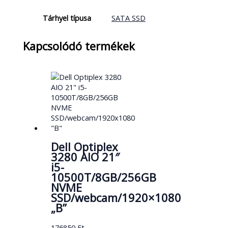
Tárhyel típusa
SATA SSD
Kapcsolódó termékek
Dell Optiplex
3280 AIO 21″
i5-
10500T/8GB/256GB
NVME
SSD/webcam/1920×1080
„B”
176850
Ft