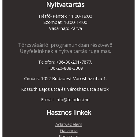
Nyitvatartás
Hétfő-Péntek: 11:00-19:00
Szombat: 10:00-14:00
Vasárnap: Zárva
Törzsvásárlói programunkban résztvevő
Ügyfeleinknek a nyitva tartás rugalmas.
Telefon: +36-30-201-7877,
+36-20-808-3309
Címünk: 1052 Budapest Városház utca 1.
Kossuth Lajos utca és Városház utca sarok.
E-mail: info@telodoki.hu
Hasznos linkek
Adatvédelem
Garancia
Kapcsolat