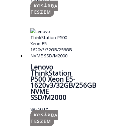
KOSÁRBA
TESZEM
Lenovo
ThinkStation
P500 Xeon E5-
1620v3/32GB/256GB
NVME
SSD/M2000
88350
Ft
KOSÁRBA
TESZEM