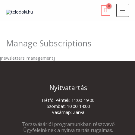
Skip
to
content
Manage Subscriptions
[newsletters_management]
Nyitvatartás
Hétfő-Péntek: 11:00-19:00
Szombat: 10:00-14:00
Vasárnap: Zárva
Törzsvásárlói programunkban résztvevő
Ügyfeleinknek a nyitva tartás rugalmas.