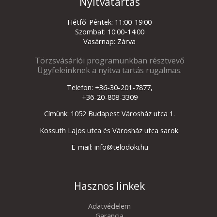
Nyitvatartás
Hétfő-Péntek: 11:00-19:00
Szombat: 10:00-14:00
Vasárnap: Zárva
Törzsvásárlói programunkban résztvevő
Ügyfeleinknek a nyitva tartás rugalmas.
Telefon: +36-30-201-7877,
+36-20-808-3309
Címünk: 1052 Budapest Városház utca 1.
Kossuth Lajos utca és Városház utca sarok.
E-mail: info@telodoki.hu
Hasznos linkek
Adatvédelem
Garancia