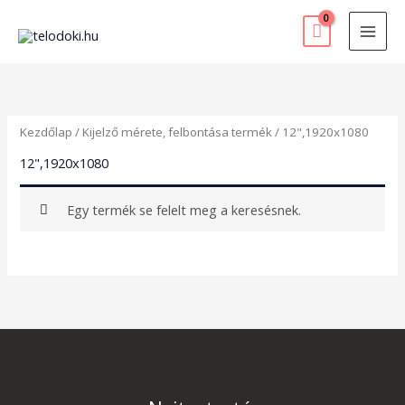
Skip
to
content
Kezdőlap
/ Kijelző mérete, felbontása termék / 12",1920x1080
12",1920x1080
Egy termék se felelt meg a keresésnek.