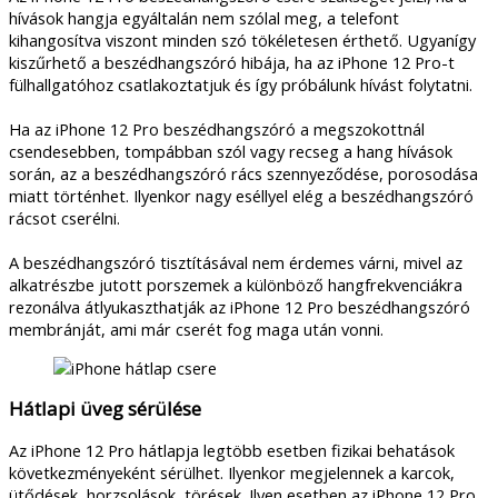
hívások hangja egyáltalán nem szólal meg, a telefont
kihangosítva viszont minden szó tökéletesen érthető. Ugyanígy
kiszűrhető a beszédhangszóró hibája, ha az iPhone 12 Pro-t
fülhallgatóhoz csatlakoztatjuk és így próbálunk hívást folytatni.
Ha az iPhone 12 Pro beszédhangszóró a megszokottnál
csendesebben, tompábban szól vagy recseg a hang hívások
során, az a beszédhangszóró rács szennyeződése, porosodása
miatt történhet. Ilyenkor nagy eséllyel elég a beszédhangszóró
rácsot cserélni.
A beszédhangszóró tisztításával nem érdemes várni, mivel az
alkatrészbe jutott porszemek a különböző hangfrekvenciákra
rezonálva átlyukaszthatják az iPhone 12 Pro beszédhangszóró
membránját, ami már cserét fog maga után vonni.
Hátlapi üveg sérülése
Az iPhone 12 Pro hátlapja legtöbb esetben fizikai behatások
következményeként sérülhet. Ilyenkor megjelennek a karcok,
ütődések, horzsolások, törések. Ilyen esetben az iPhone 12 Pro