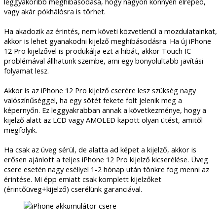
leggyakoribb meghibásodása, hogy nagyon könnyen elreped,
vagy akár pókhálósra is törhet.
Ha akadozik az érintés, nem követi közvetlenül a mozdulatainkat,
akkor is lehet gyanakodni kijelző meghibásodásra. Ha új iPhone
12 Pro kijelzővel is produkálja ezt a hibát, akkor Touch IC
problémával állhatunk szembe, ami egy bonyolultabb javítási
folyamat lesz.
Akkor is az iPhone 12 Pro kijelző cserére lesz szükség nagy
valószínűséggel, ha egy sötét fekete folt jelenik meg a
képernyőn. Ez leggyakrabban annak a következménye, hogy a
kijelző alatt az LCD vagy AMOLED kapott olyan ütést, amitől
megfolyik.
Ha csak az üveg sérül, de alatta ad képet a kijelző, akkor is
erősen ajánlott a teljes iPhone 12 Pro kijelző kicserélése. Üveg
csere esetén nagy eséllyel 1-2 hónap után tönkre fog menni az
érintése. Mi épp emiatt csak komplett kijelzőket
(érintőüveg+kijelző) cserélünk garanciával.