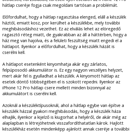
hátlap cseréje fogja csak megoldani tartósan a problémát.
Előfordulhat, hogy a hátlap ragasztása elenged, eláll a készülék
háztól, emiatt kosz, por kerülhet a készülékbe, mely további
meghibásodáshoz vezethet. Ez az elválás lehet az elöregedő
ragasztó réteg miatt, de gyakrabban az áll a háttérben, hogy a
ház meg van hajolva, és a felületi feszültség miatt engedi el a
hátlapot. Ilyenkor a előfordulhat, hogy a készülék házát is
cserélni kell.
A hátlapot esetenként kinyomhatja akár egy zárlatos,
felpúposodó akkumulátor is. Ez egy nagyon veszélyes helyzet,
mert akár fel is gyulladhat a készülék. A kinyomott hátlap az
esetek döntő többségében el is szokott repedni. Ilyenkor az
iPhone 12 Pro hátlap csere mellett minden bizonnyal az
akkumulátort is cserélni kell.
Azoknál a készüléktípusoknál, ahol a hátlap egybe van építve a
készülék házzal gyakori meghibásodás, hogy a készülék háza
elhajlik, ilyenkor a kijelző is kiugorhat a helyéről, de akár még az
alaplapban is létrejöhetnek visszafordíthatatlan károk. Hajlott
készülékház esetén mindenképp ajánlott annak cseréje a további