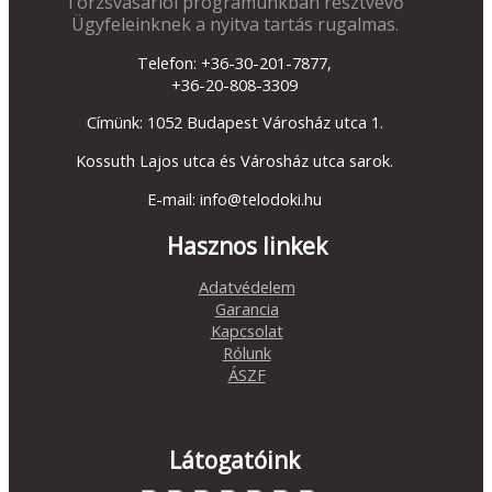
Törzsvásárlói programunkban résztvevő
Ügyfeleinknek a nyitva tartás rugalmas.
Telefon: +36-30-201-7877,
+36-20-808-3309
Címünk: 1052 Budapest Városház utca 1.
Kossuth Lajos utca és Városház utca sarok.
E-mail: info@telodoki.hu
Hasznos linkek
Adatvédelem
Garancia
Kapcsolat
Rólunk
ÁSZF
Látogatóink