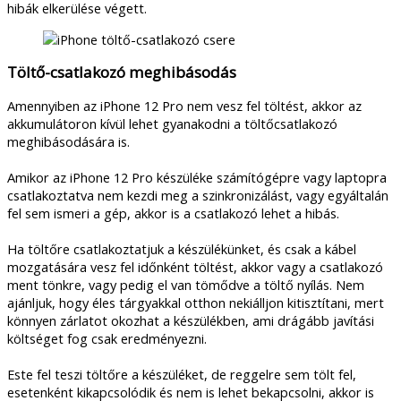
hibák elkerülése végett.
Töltő-csatlakozó meghibásodás
Amennyiben az iPhone 12 Pro nem vesz fel töltést, akkor az
akkumulátoron kívül lehet gyanakodni a töltőcsatlakozó
meghibásodására is.
Amikor az iPhone 12 Pro készüléke számítógépre vagy laptopra
csatlakoztatva nem kezdi meg a szinkronizálást, vagy egyáltalán
fel sem ismeri a gép, akkor is a csatlakozó lehet a hibás.
Ha töltőre csatlakoztatjuk a készülékünket, és csak a kábel
mozgatására vesz fel időnként töltést, akkor vagy a csatlakozó
ment tönkre, vagy pedig el van tömődve a töltő nyílás. Nem
ajánljuk, hogy éles tárgyakkal otthon nekiálljon kitisztítani, mert
könnyen zárlatot okozhat a készülékben, ami drágább javítási
költséget fog csak eredményezni.
Este fel teszi töltőre a készüléket, de reggelre sem tölt fel,
esetenként kikapcsolódik és nem is lehet bekapcsolni, akkor is