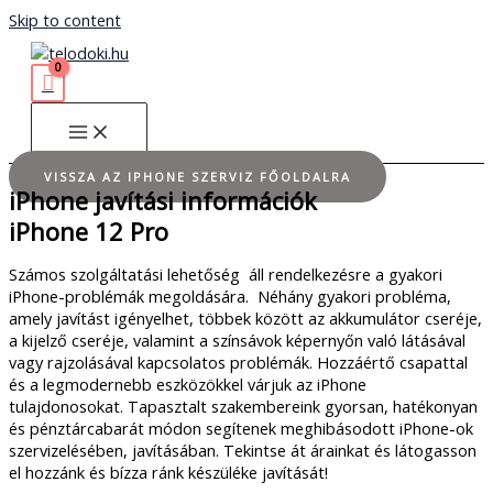
Skip to content
VISSZA AZ IPHONE SZERVIZ FŐOLDALRA
iPhone javítási információk
iPhone 12 Pro
Számos szolgáltatási lehetőség áll rendelkezésre a gyakori
iPhone-problémák megoldására. Néhány gyakori probléma,
amely javítást igényelhet, többek között az akkumulátor cseréje,
a kijelző cseréje, valamint a színsávok képernyőn való látásával
vagy rajzolásával kapcsolatos problémák. Hozzáértő csapattal
és a legmodernebb eszközökkel várjuk az iPhone
tulajdonosokat. Tapasztalt szakembereink gyorsan, hatékonyan
és pénztárcabarát módon segítenek meghibásodott iPhone-ok
szervizelésében, javításában. Tekintse át árainkat és látogasson
el hozzánk és bízza ránk készüléke javítását!