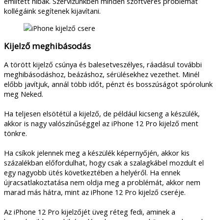
említett hibák. Szervizünkben minden szoftveres problémát
kollégáink segítenek kijavítani.
Kijelző meghibásodás
A törött kijelző csúnya és balesetveszélyes, ráadásul további
meghibásodáshoz, beázáshoz, sérülésekhez vezethet. Minél
előbb javítjuk, annál több időt, pénzt és bosszúságot spórolunk
meg Neked.
Ha teljesen elsötétül a kijelző, de például kicseng a készülék,
akkor is nagy valószínűséggel az iPhone 12 Pro kijelző ment
tönkre.
Ha csíkok jelennek meg a készülék képernyőjén, akkor kis
százalékban előfordulhat, hogy csak a szalagkábel mozdult el
egy nagyobb ütés következtében a helyéről. Ha ennek
újracsatlakoztatása nem oldja meg a problémát, akkor nem
marad más hátra, mint az iPhone 12 Pro kijelző cseréje.
Az iPhone 12 Pro kijelzőjét üveg réteg fedi, aminek a