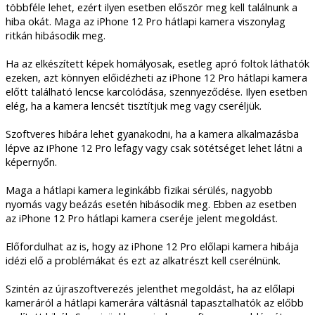
többféle lehet, ezért ilyen esetben először meg kell találnunk a
hiba okát. Maga az iPhone 12 Pro hátlapi kamera viszonylag
ritkán hibásodik meg.
Ha az elkészített képek homályosak, esetleg apró foltok láthatók
ezeken, azt könnyen előidézheti az iPhone 12 Pro hátlapi kamera
előtt található lencse karcolódása, szennyeződése. Ilyen esetben
elég, ha a kamera lencsét tisztítjuk meg vagy cseréljük.
Szoftveres hibára lehet gyanakodni, ha a kamera alkalmazásba
lépve az iPhone 12 Pro lefagy vagy csak sötétséget lehet látni a
képernyőn.
Maga a hátlapi kamera leginkább fizikai sérülés, nagyobb
nyomás vagy beázás esetén hibásodik meg. Ebben az esetben
az iPhone 12 Pro hátlapi kamera cseréje jelent megoldást.
Előfordulhat az is, hogy az iPhone 12 Pro előlapi kamera hibája
idézi elő a problémákat és ezt az alkatrészt kell cserélnünk.
Szintén az újraszoftverezés jelenthet megoldást, ha az előlapi
kameráról a hátlapi kamerára váltásnál tapasztalhatók az előbb