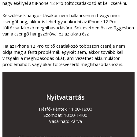
nagy eséllyel az iPhone 12 Pro töltőcsatlakozóját kell cserélni.
Készüléke kihangosításakor nem hallani semmit vagy nincs
csengőhang, akkor is lehet gyanakodni az iPhone 12 Pro
töltőcsatlakozó meghibásodására. Sok esetben összefüggésben
van a csengő hangszóróval ez az alkatrész.
Ha az iPhone 12 Pro töltő csatlakozó többszöri cseréje nem
oldja meg a fenti problémák egyikét sem, akkor tovább kell
vizsgálni a meghibásodás okát, ami vezethet akkumulátor
problémához, vagy akár töltésvezérlő meghibásodáshoz is.
Nyitvatartás
Hétfő-Péntek: 11:00-19:00
Szombat: 10:00-14:00
Vasárnap: Zárva