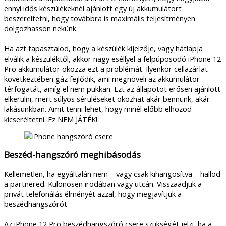
ennyi idős készülékeknél ajánlott egy új akkumulátort
beszereltetni, hogy továbbra is maximális teljesítményen
dolgozhasson nekünk.
Ha azt tapasztalod, hogy a készülék kijelzője, vagy hátlapja
elválik a készüléktől, akkor nagy eséllyel a felpúposodó iPhone 12
Pro akkumulátor okozza ezt a problémát. Ilyenkor cellazárlat
következtében gáz fejlődik, ami megnöveli az akkumulátor
térfogatát, amíg el nem pukkan. Ezt az állapotot erősen ajánlott
elkerülni, mert súlyos sérüléseket okozhat akár bennünk, akár
lakásunkban. Amit tenni lehet, hogy minél előbb elhozod
kicseréltetni. Ez NEM JÁTÉK!
Beszéd-hangszóró meghibásodás
Kellemetlen, ha egyáltalán nem – vagy csak kihangosítva – hallod
a partnered. Különösen irodában vagy utcán. Visszaadjuk a
privát telefonálás élményét azzal, hogy megjavítjuk a
beszédhangszórót.
Az iPhone 12 Pro beszédhangszóró csere szükségét jelzi, ha a