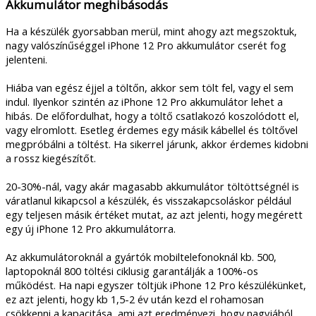
Akkumulátor meghibásodás
Ha a készülék gyorsabban merül, mint ahogy azt megszoktuk,
nagy valószínűséggel iPhone 12 Pro akkumulátor cserét fog
jelenteni.
Hiába van egész éjjel a töltőn, akkor sem tölt fel, vagy el sem
indul. Ilyenkor szintén az iPhone 12 Pro akkumulátor lehet a
hibás. De előfordulhat, hogy a töltő csatlakozó koszolódott el,
vagy elromlott. Esetleg érdemes egy másik kábellel és töltővel
megpróbálni a töltést. Ha sikerrel járunk, akkor érdemes kidobni
a rossz kiegészítőt.
20-30%-nál, vagy akár magasabb akkumulátor töltöttségnél is
váratlanul kikapcsol a készülék, és visszakapcsoláskor például
egy teljesen másik értéket mutat, az azt jelenti, hogy megérett
egy új iPhone 12 Pro akkumulátorra.
Az akkumulátoroknál a gyártók mobiltelefonoknál kb. 500,
laptopoknál 800 töltési ciklusig garantálják a 100%-os
működést. Ha napi egyszer töltjük iPhone 12 Pro készülékünket,
ez azt jelenti, hogy kb 1,5-2 év után kezd el rohamosan
csökkenni a kapacitása, ami azt eredményezi, hogy nagyjából